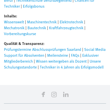
Beruf
|
Technikerschule berufsbegleitend
|
Chancen für
Techniker
|
Erfolgsbonus
Inhalte:
Wissenswelt
|
Maschinentechnik
|
Elektrotechnik
|
Mechatronik
|
Bautechnik
|
Kraftfahrzeugtechnik
|
Vorbereitungskurse
Qualität & Transparenz:
Prüfungstermine Abschlussprüfungen Saarland
|
Social Media
Support für Absolventen
|
Meilensteine
|
FAQs
|
Exklusiver
Mitgliederbereich
|
Wissen weitergeben als Dozent
|
Unsere
Schulungsstandorte
|
Techniker in 4 Jahren als Erfolgsmodell