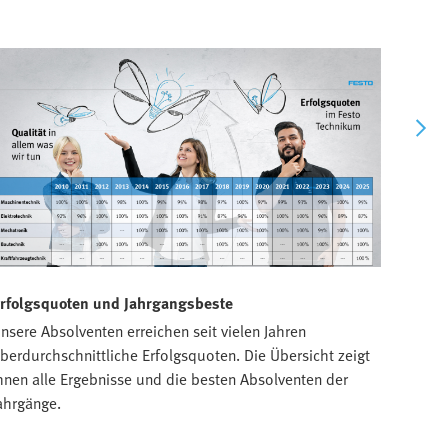
rfolgsquoten und Jahrgangsbeste
Unser
nsere Absolventen erreichen seit vielen Jahren
Seit d
berdurchschnittliche Erfolgsquoten. Die Übersicht zeigt
Jeder 
hnen alle Ergebnisse und die besten Absolventen der
stärkt
ahrgänge.
der Te